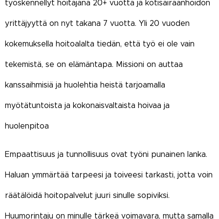
työskennellyt hoitajana 20+ vuotta ja kotisairaanhoidon
yrittäjyyttä on nyt takana 7 vuotta. Yli 20 vuoden
kokemuksella hoitoalalta tiedän, että työ ei ole vain
tekemistä, se on elämäntapa. Missioni on auttaa
kanssaihmisiä ja huolehtia heistä tarjoamalla
myötätuntoista ja kokonaisvaltaista hoivaa ja
huolenpitoa
Empaattisuus ja tunnollisuus ovat työni punainen lanka.
Haluan ymmärtää tarpeesi ja toiveesi tarkasti, jotta voin
räätälöidä hoitopalvelut juuri sinulle sopiviksi.
Huumorintaju on minulle tärkeä voimavara, mutta samalla