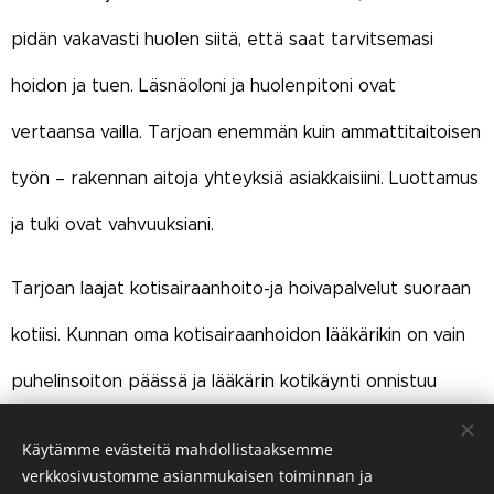
pidän vakavasti huolen siitä, että saat tarvitsemasi
hoidon ja tuen. Läsnäoloni ja huolenpitoni ovat
vertaansa vailla. Tarjoan enemmän kuin ammattitaitoisen
työn – rakennan aitoja yhteyksiä asiakkaisiini. Luottamus
ja tuki ovat vahvuuksiani.
Tarjoan laajat kotisairaanhoito-ja hoivapalvelut suoraan
kotiisi. Kunnan oma kotisairaanhoidon lääkärikin on vain
puhelinsoiton päässä ja lääkärin kotikäynti onnistuu
helposti ajanvarauksella. Verinäytteiden ottokin sujuu
Käytämme evästeitä mahdollistaaksemme
helposti ja vaivattomasti kotona!
verkkosivustomme asianmukaisen toiminnan ja