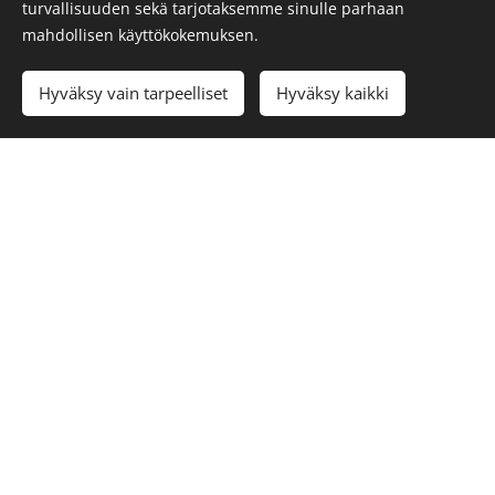
turvallisuuden sekä tarjotaksemme sinulle parhaan
mahdollisen käyttökokemuksen.
Lämpimästi tervetuloa matkalle kohti parempaa
terveyttä ja hyvinvointia!
Hyväksy vain tarpeelliset
Hyväksy kaikki
Aloita
Luo kotisivut ilmaiseksi!
"Elämänkaaren eri vaiheissa jokaisen mieli ja keho
kaipaavat hoivaa ja huolenpitoa"
Palvel